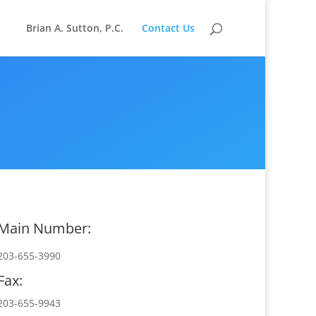
Brian A. Sutton, P.C.
Contact Us
Main Number:
203-655-3990
Fax:
203-655-9943